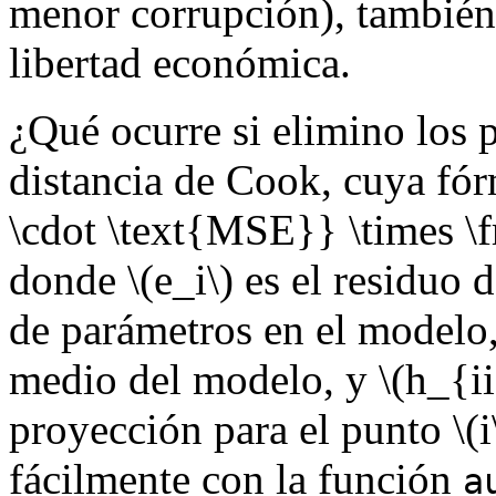
menor corrupción), también
libertad económica.
¿Qué ocurre si elimino los 
distancia de Cook, cuya fó
\cdot \text{MSE}} \times \f
donde
\(e_i\)
es el residuo 
de parámetros en el modelo
medio del modelo, y
\(h_{ii
proyección para el punto
\(i
fácilmente con la función
a