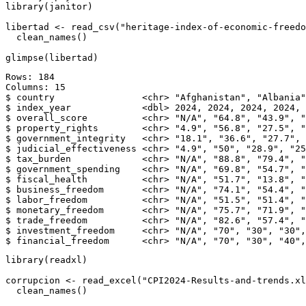
library
(janitor)
libertad 
<-
read_csv
(
"heritage-index-of-economic-freedo
clean_names
()
glimpse
(libertad)
Rows: 184

Columns: 15

$ country                <chr> "Afghanistan", "Albania"
$ index_year             <dbl> 2024, 2024, 2024, 2024, 
$ overall_score          <chr> "N/A", "64.8", "43.9", "
$ property_rights        <chr> "4.9", "56.8", "27.5", "
$ government_integrity   <chr> "18.1", "36.6", "27.7", 
$ judicial_effectiveness <chr> "4.9", "50", "28.9", "25
$ tax_burden             <chr> "N/A", "88.8", "79.4", "
$ government_spending    <chr> "N/A", "69.8", "54.7", "
$ fiscal_health          <chr> "N/A", "51.7", "13.8", "
$ business_freedom       <chr> "N/A", "74.1", "54.4", "
$ labor_freedom          <chr> "N/A", "51.5", "51.4", "
$ monetary_freedom       <chr> "N/A", "75.7", "71.9", "
$ trade_freedom          <chr> "N/A", "82.6", "57.4", "
$ investment_freedom     <chr> "N/A", "70", "30", "30",
$ financial_freedom      <chr> "N/A", "70", "30", "40",
library
(readxl)
corrupcion 
<-
read_excel
(
"CPI2024-Results-and-trends.xl
clean_names
()