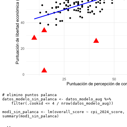
# elimino puntos palanca
datos_modelo_sin_palanca 
<-
 datos_modelo_aug 
%>%
filter
(.cooksd 
<=
4
/
nrow
(datos_modelo_aug))
mod1_sin_palanca 
<-
lm
(overall_score 
~
 cpi_2024_score, 
summary
(mod1_sin_palanca)