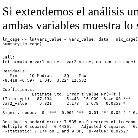
Si extendemos el análisis un
ambas variables muestra lo 
lm_cage 
<-
lm
(var1_value 
~
 var2_value, 
data =
 nic_cage)
summary
(lm_cage)
Call:

lm(formula = var1_value ~ var2_value, data = nic_cage)

Residuals:

   Min     1Q Median     3Q    Max 

-8.418 -6.597  1.045  3.224 12.582 

Coefficients:

            Estimate Std. Error t value Pr(>|t|)    

(Intercept)   87.134      5.443  16.009  6.4e-08 ***

var2_value     5.821      2.173   2.678   0.0253 *  

---

Signif. codes:  0 '***' 0.001 '**' 0.01 '*' 0.05 '.' 0.
Residual standard error: 7.585 on 9 degrees of freedom

Multiple R-squared:  0.4436,    Adjusted R-squared:  0.
F-statistic: 7.174 on 1 and 9 DF,  p-value: 0.02527