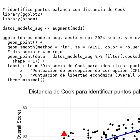
# identifico puntos palanca con distancia de Cook
library
(ggplot2)
library
(broom)
datos_modelo_aug 
<-
augment
(mod1)
ggplot
(datos_modelo_aug, 
aes
(
x =
 cpi_2024_score, 
y =
 ov
geom_point
() 
+
geom_smooth
(
method =
"lm"
, 
se =
FALSE
, 
color =
"blue"
# distancia > 4 = rojo
geom_point
(
data =
 datos_modelo_aug 
%>%
filter
(.cooksd
shape =
17
) 
+
labs
(
title =
"Distancia de Cook para identificar punt
x =
"Puntuación de percepción de corrupción (CPI
y =
"Puntuación de libertad económica (Overall S
theme_minimal
()