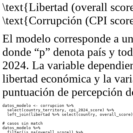
\text{Libertad (overall sco
\text{Corrupción (CPI score
El modelo corresponde a un
donde “p” denota país y tod
2024. La variable dependien
libertad económica y la vari
puntuación de percepción d
datos_modelo 
<-
 corrupcion 
%>%
select
(country_territory, cpi_2024_score) 
%>%
left_join
(libertad 
%>%
select
(country, overall_score)
# casos sin match
datos_modelo 
%>%
filter
(
is.na
(overall_score)) 
%>%