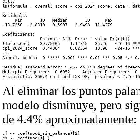
Call:

lm(formula = overall_score ~ cpi_2024_score, data = dat
Residuals:

     Min       1Q   Median       3Q      Max 

-13.7350  -3.8310   0.5907   3.9498  11.4279 

Coefficients:

               Estimate Std. Error t value Pr(>|t|)    

(Intercept)    39.75105    1.12745   35.26   <2e-16 ***

cpi_2024_score  0.44884    0.02364   18.98   <2e-16 ***

---

Signif. codes:  0 '***' 0.001 '**' 0.01 '*' 0.05 '.' 0.
Residual standard error: 5.452 on 158 degrees of freedo
Multiple R-squared:  0.6952,    Adjusted R-squared:  0.
F-statistic: 360.4 on 1 and 158 DF,  p-value: < 2.2e-16
Al eliminar los puntos pala
modelo disminuye, pero sigu
de 4.4% aproximadamente:
cf 
<-
coef
(mod1_sin_palanca)[
2
]
ci 
<-
coef
(mod1)[
2
]