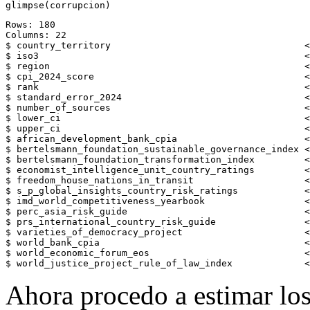
glimpse
(corrupcion)
Rows: 180

Columns: 22

$ country_territory                                   <
$ iso3                                                <
$ region                                              <
$ cpi_2024_score                                      <
$ rank                                                <
$ standard_error_2024                                 <
$ number_of_sources                                   <
$ lower_ci                                            <
$ upper_ci                                            <
$ african_development_bank_cpia                       <
$ bertelsmann_foundation_sustainable_governance_index <
$ bertelsmann_foundation_transformation_index         <
$ economist_intelligence_unit_country_ratings         <
$ freedom_house_nations_in_transit                    <
$ s_p_global_insights_country_risk_ratings            <
$ imd_world_competitiveness_yearbook                  <
$ perc_asia_risk_guide                                <
$ prs_international_country_risk_guide                <
$ varieties_of_democracy_project                      <
$ world_bank_cpia                                     <
$ world_economic_forum_eos                            <
$ world_justice_project_rule_of_law_index             <
Ahora procedo a estimar lo