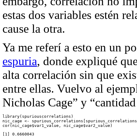
embargo, correlación no imp
estas dos variables estén re
cause la otra.
Ya me referí a esto en un po
espuria
, donde expliqué que
alta correlación sin que exis
entre ellas. Vuelvo al ejemp
Nicholas Cage” y “cantidad
library
(spuriouscorrelations)
nic_cage 
<-
 spurious_correlations[spurious_correlations
cor
(nic_cage
$
var1_value, nic_cage
$
var2_value)
[1] 0.6660043