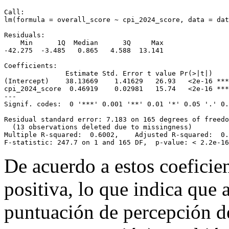
Call:

lm(formula = overall_score ~ cpi_2024_score, data = dat
Residuals:

    Min      1Q  Median      3Q     Max 

-42.275  -3.485   0.865   4.588  13.141 

Coefficients:

               Estimate Std. Error t value Pr(>|t|)    

(Intercept)    38.13669    1.41629   26.93   <2e-16 ***

cpi_2024_score  0.46919    0.02981   15.74   <2e-16 ***

---

Signif. codes:  0 '***' 0.001 '**' 0.01 '*' 0.05 '.' 0.
Residual standard error: 7.183 on 165 degrees of freedo
  (13 observations deleted due to missingness)

Multiple R-squared:  0.6002,    Adjusted R-squared:  0.
F-statistic: 247.7 on 1 and 165 DF,  p-value: < 2.2e-16
De acuerdo a estos coeficien
positiva, lo que indica que
puntuación de percepción de