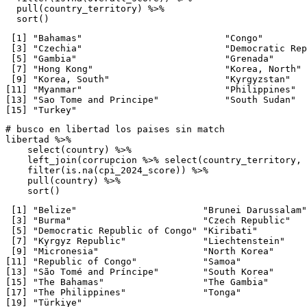
pull
(country_territory) 
%>%
sort
()
 [1] "Bahamas"                          "Congo"        
 [3] "Czechia"                          "Democratic Rep
 [5] "Gambia"                           "Grenada"      
 [7] "Hong Kong"                        "Korea, North" 
 [9] "Korea, South"                     "Kyrgyzstan"   
[11] "Myanmar"                          "Philippines"  
[13] "Sao Tome and Principe"            "South Sudan"  
[15] "Turkey"                          
# busco en libertad los paises sin match
libertad 
%>%
select
(country) 
%>%
left_join
(corrupcion 
%>%
select
(country_territory, 
filter
(
is.na
(cpi_2024_score)) 
%>%
pull
(country) 
%>%
sort
()
 [1] "Belize"                       "Brunei Darussalam"
 [3] "Burma"                        "Czech Republic"   
 [5] "Democratic Republic of Congo" "Kiribati"         
 [7] "Kyrgyz Republic"              "Liechtenstein"    
 [9] "Micronesia"                   "North Korea"      
[11] "Republic of Congo"            "Samoa"            
[13] "São Tomé and Príncipe"        "South Korea"      
[15] "The Bahamas"                  "The Gambia"       
[17] "The Philippines"              "Tonga"            
[19] "Türkiye"                     