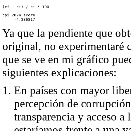
(cf 
-
 ci) 
/
 ci 
*
100
cpi_2024_score 

     -4.336817 
Ya que la pendiente que obt
original, no experimentaré 
que se ve en mi gráfico pue
siguientes explicaciones:
En países con mayor libe
percepción de corrupció
transparencia y acceso a 
estaríamos frente a una va