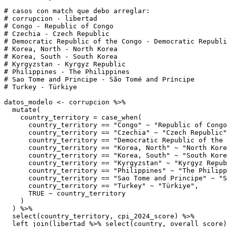
# casos con match que debo arreglar:
# corrupcion - libertad
# Congo - Republic of Congo
# Czechia - Czech Republic
# Democratic Republic of the Congo - Democratic Republi
# Korea, North - North Korea
# Korea, South - South Korea
# Kyrgyzstan - Kyrgyz Republic
# Philippines - The Philippines
# Sao Tome and Principe - São Tomé and Príncipe
# Turkey - Türkiye
datos_modelo 
<-
 corrupcion 
%>%
mutate
(
country_territory =
case_when
(
      country_territory 
==
"Congo"
~
"Republic of Congo
      country_territory 
==
"Czechia"
~
"Czech Republic"
      country_territory 
==
"Democratic Republic of the 
      country_territory 
==
"Korea, North"
~
"North Kore
      country_territory 
==
"Korea, South"
~
"South Kore
      country_territory 
==
"Kyrgyzstan"
~
"Kyrgyz Repub
      country_territory 
==
"Philippines"
~
"The Philipp
      country_territory 
==
"Sao Tome and Principe"
~
"S
      country_territory 
==
"Turkey"
~
"Türkiye"
,
TRUE
~
 country_territory
    )
  ) 
%>%
select
(country_territory, cpi_2024_score) 
%>%
left_join
(libertad 
%>%
select
(country, overall_score)